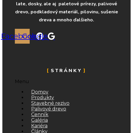
late, dosky, ale aj paletové prírezy, palivové
drevo, podkladový materiál, pilovinu, sušenie
dreva a mnoho ďalšieho.
Facebook
Google
STRÁNKY
Menu
Domov
Produkty
Stavebné rezivo
Palivové drevo
Cenník
Galéria
Kariéra
Články