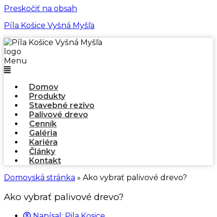
Preskočiť na obsah
Píla Košice Vyšná Myšľa
Menu
Domov
Produkty
Stavebné rezivo
Palivové drevo
Cenník
Galéria
Kariéra
Články
Kontakt
Domovská stránka
»
Ako vybrať palivové drevo?
Ako vybrať palivové drevo?
Napísal:
Pila Kosice