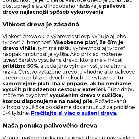
domácností je jeho cena. Palivové drevo je čoraz viac
dostupnejšie a z dlhodobého hľadiska je
palivové
drevo najlacnejší spôsob vykurovania.
Vlhkosť dreva je zásadná
Vlhkosť dreva okre výhrevnosti ovplyvňuje aj jeho
tvrdosť či hmotnosť.
Všeobecne platí, že čím je
drevo vlhšie
, tým má nižšiu výhrevnosť aj tvrdosť,
naopak hmotnosť je vyššia. Ako príklad môžeme
uviesť čerstvo vysušené drevo, ktoré má vlhkosť
približne 50%
, a teda jeho výhrevnosť je relatívne
nízka. Čerstvo vyťažené drevo je vhodné ako palivové
drevo po približne dvoch rokoch od vyťaženia,
to
samozrejme platí, iba v prípade, ak ho necháme
vysušiť prirodzenou cestou v exteriéri.
Túto dobu
môžeme ovyplvniť
vysušením dreva v sušičke,
ktorou disponujeme na našej píle.
Požadovanú
vlhkosť v sušičke dokážeme dosiahnuť už za približne
3-4 týždne.
Prečítajte si viac o sušení dreva.
Naša ponuka palivového dreva
V rámci našej ponuky na palivové drevo u nás nájdete