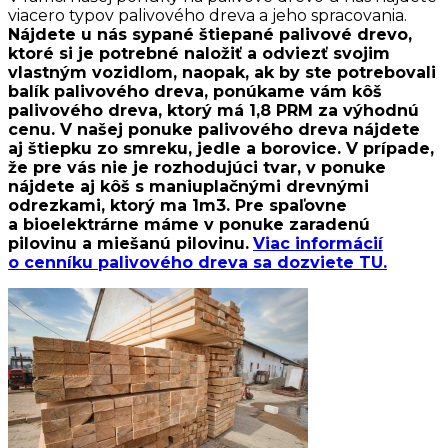
viacero typov palivového dreva a jeho spracovania.
Nájdete u nás sypané štiepané palivové drevo,
ktoré si je potrebné naložiť a odviezť svojim
vlastným vozidlom, naopak, ak by ste potrebovali
balík palivového dreva, ponúkame vám kôš
palivového dreva, ktorý má 1,8 PRM za výhodnú
cenu. V našej ponuke palivového dreva nájdete
aj štiepku zo smreku, jedle a borovice. V prípade,
že pre vás nie je rozhodujúci tvar, v ponuke
nájdete aj kôš s maniuplačnými drevnými
odrezkami, ktorý ma 1m3. Pre spaľovne
a bioelektrárne máme v ponuke zaradenú
pilovinu a miešanú pilovinu.
Viac informácií
o cenníku palivového dreva sa dozviete TU.