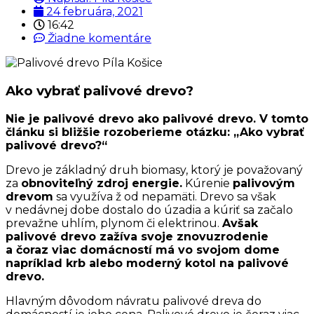
24 februára, 2021
16:42
Žiadne komentáre
Ako vybrať palivové drevo?
Nie je palivové drevo ako palivové drevo. V tomto
článku si bližšie rozoberieme otázku: „Ako vybrať
palivové drevo?“
Drevo je základný druh biomasy, ktorý je považovaný
za
obnoviteľný zdroj energie.
Kúrenie
palivovým
drevom
sa využíva ž od nepamäti. Drevo sa však
v nedávnej dobe dostalo do úzadia a kúriť sa začalo
prevažne uhlím, plynom či elektrinou.
Avšak
palivové drevo zažíva svoje znovuzrodenie
a čoraz viac domácností má vo svojom dome
napríklad krb alebo moderný kotol na palivové
drevo.
Hlavným dôvodom návratu palivové dreva do